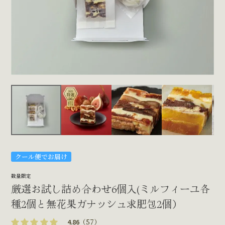
クール便でお届け
数量限定
厳選お試し詰め合わせ6個入(ミルフィーユ各
種2個と無花果ガナッシュ求肥包2個）
4.86
（
57）