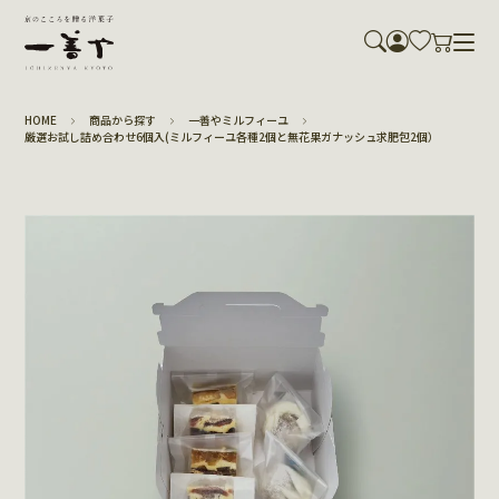
HOME
商品から探す
一善やミルフィーユ
厳選お試し詰め合わせ6個入(ミルフィーユ各種2個と無花果ガナッシュ求肥包2個）