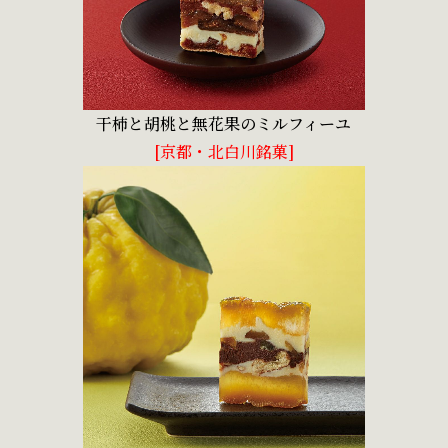
干柿と胡桃と無花果のミルフィーユ
[京都・北白川銘菓]