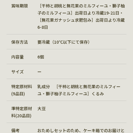
賞味期限
［干柿と胡桃と無花果のミルフィーユ・獅子柚
子のミルフィーユ］出荷日より冷蔵19-21日・
［無花果ガナッシュ求肥包み］出荷日より冷蔵
6-8日
保存方法
要冷蔵（10℃以下にて保存）
内容量
6個
サイズ
ー
特定原材料
乳成分 ［干柿と胡桃と無花果のミルフィー
(9品目)
ユ・獅子柚子ミルフィーユ］くるみ
準特定原材
大豆
料(20品目)
備考
おためしセットのため、ケーキ箱でのお届けと